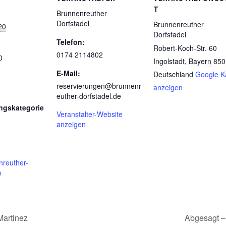
T
Brunnenreuther
Dorfstadel
Brunnenreuther
20
Dorfstadel
Telefon:
Robert-Koch-Str. 60
0174 2114802
0
Ingolstadt
,
Bayern
850
E-Mail:
Deutschland
Google K
reservierungen@brunnenr
anzeigen
euther-dorfstadel.de
ngskategorie
Veranstalter-Website
anzeigen
reuther-
e
Martinez
Abgesagt –