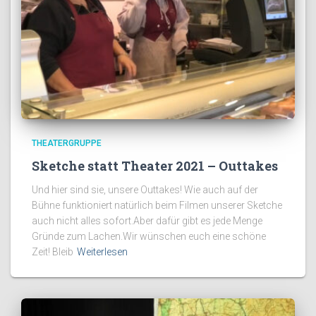
THEATERGRUPPE
Sketche statt Theater 2021 – Outtakes
Und hier sind sie, unsere Outtakes! Wie auch auf der
Bühne funktioniert natürlich beim Filmen unserer Sketche
auch nicht alles sofort.Aber dafür gibt es jede Menge
Gründe zum Lachen.Wir wünschen euch eine schöne
Zeit! Bleib
Weiterlesen