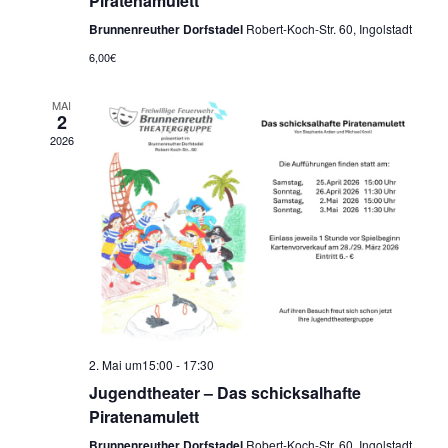
Piratenamulett
i
h
Brunnenreuther Dorfstadel
Robert-Koch-Str. 60, Ingolstadt
g
6,00€
a
a
n
MAI
2
t
2026
d
i
V
o
i
n
e
w
2. Mai um15:00
-
17:30
s
Jugendtheater – Das schicksalhafte
Piratenamulett
N
Brunnenreuther Dorfstadel
Robert-Koch-Str. 60, Ingolstadt