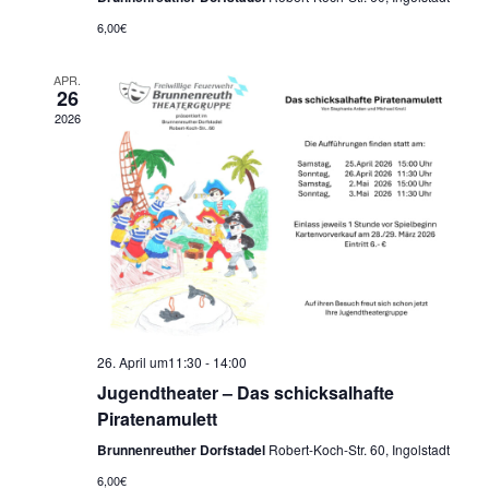
a
6,00€
v
APR.
26
i
2026
g
a
t
i
o
26. April um11:30
-
14:00
Jugendtheater – Das schicksalhafte
n
Piratenamulett
Brunnenreuther Dorfstadel
Robert-Koch-Str. 60, Ingolstadt
6,00€