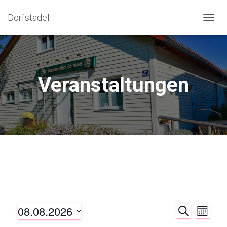
Dorfstadel
NAVIG
Veranstaltungen
08.08.2026
S
E
E
M
E
O
S
A