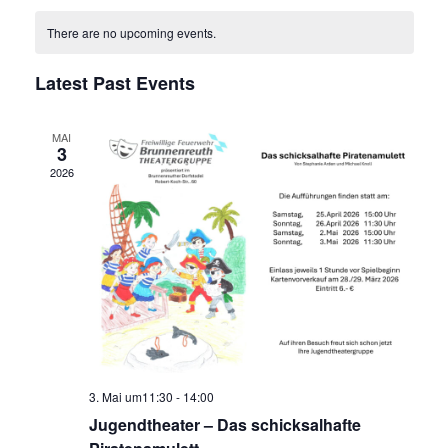
v
N
v
R
e
A
C
There are no upcoming events.
l
T
e
H
e
e
Latest Past Events
n
c
n
t
t
d
MAI
t
a
3
V
t
2026
s
e
i
.
e
S
w
e
s
a
N
r
a
3. Mai um11:30
-
14:00
c
Jugendtheater – Das schicksalhafte
v